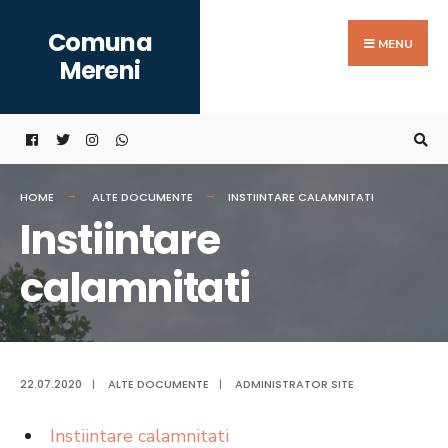
Search
Skip
Comuna
for:
to
MENU
Mereni
content
HOME
ALTE DOCUMENTE
INSTIINTARE CALAMNITATI
Instiintare
calamnitati
22.07.2020
|
ALTE DOCUMENTE
|
ADMINISTRATOR SITE
Instiintare calamnitati