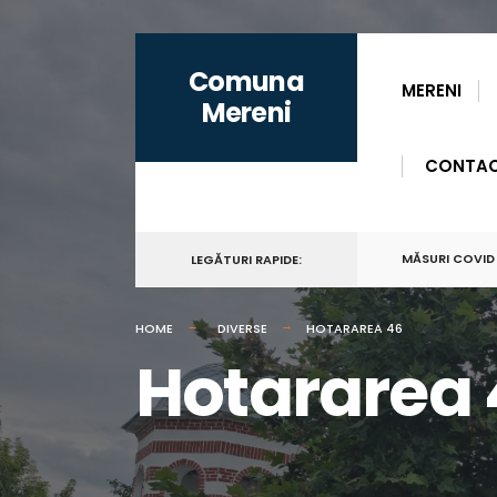
for:
Skip
Comuna
to
MERENI
Mereni
content
CONTA
MĂSURI COVID
LEGĂTURI RAPIDE:
HOME
DIVERSE
HOTARAREA 46
Hotararea 