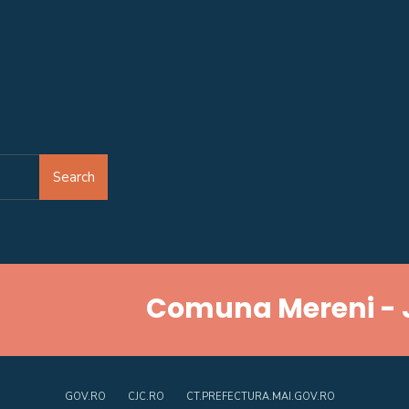
Search
Comuna Mereni - 
GOV.RO
CJC.RO
CT.PREFECTURA.MAI.GOV.RO