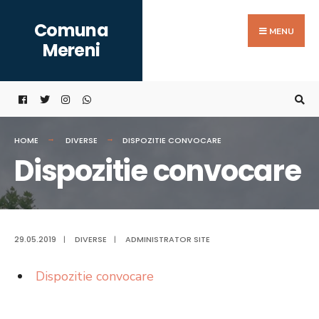
Search
Skip
Comuna
for:
to
MENU
Mereni
content
HOME
DIVERSE
DISPOZITIE CONVOCARE
Dispozitie convocare
29.05.2019
|
DIVERSE
|
ADMINISTRATOR SITE
Dispozitie convocare