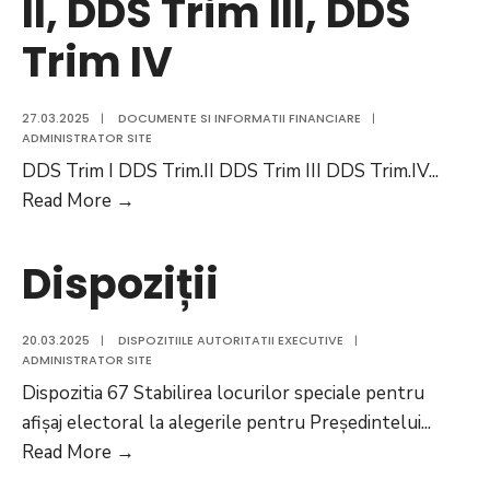
II, DDS Trim III, DDS
Trim IV
27.03.2025
|
DOCUMENTE SI INFORMATII FINANCIARE
|
ADMINISTRATOR SITE
DDS Trim I DDS Trim.II DDS Trim III DDS Trim.IV
...
DDS
Read More
→
Trim
I,
Dispoziții
DDS
Trim
20.03.2025
|
DISPOZITIILE AUTORITATII EXECUTIVE
|
II,
ADMINISTRATOR SITE
DDS
Dispozitia 67 Stabilirea locurilor speciale pentru
Trim
afișaj electoral la alegerile pentru Președintelui
...
III,
Dispoziții
Read More
→
DDS