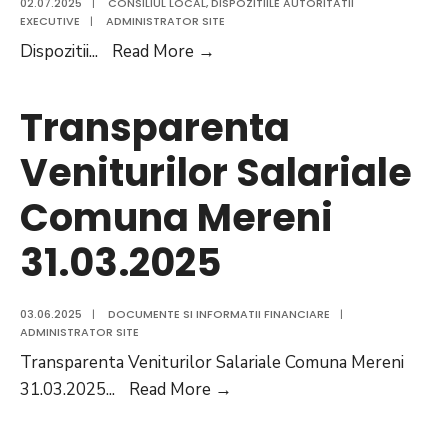
02.07.2025
|
CONSILIUL LOCAL
,
DISPOZITIILE AUTORITATII
143
EXECUTIVE
|
ADMINISTRATOR SITE
mai,
Dispoziții
Dispozitii
...
Read More
→
iunie
2025
Transparenta
Veniturilor Salariale
Comuna Mereni
31.03.2025
03.06.2025
|
DOCUMENTE SI INFORMATII FINANCIARE
|
ADMINISTRATOR SITE
Transparenta Veniturilor Salariale Comuna Mereni
Transparenta
31.03.2025
...
Read More
→
Veniturilor
Salariale