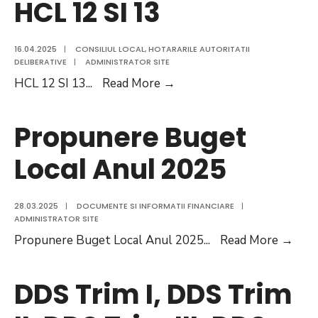
HCL 12 SI 13
Comuna
Mereni
16.04.2025
|
CONSILIUL LOCAL
,
HOTARARILE AUTORITATII
31.03.2025
DELIBERATIVE
|
ADMINISTRATOR SITE
HCL
HCL 12 SI 13
...
Read More
→
12
SI
Propunere Buget
13
Local Anul 2025
28.03.2025
|
DOCUMENTE SI INFORMATII FINANCIARE
|
ADMINISTRATOR SITE
Pro
Propunere Buget Local Anul 2025
...
Read More
→
Bug
Loca
DDS Trim I, DDS Trim
Anu
202