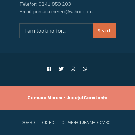
Telefon: 0241 859 203
Email: primaria.mereni@yahoo.com
Search
Search
for:
Comuna Mereni - Județul Constanța
GOV.RO
CJC.RO
CT.PREFECTURA.MAI.GOV.RO