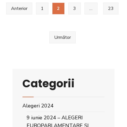
Trim
Paginație
Anterior
1
2
3
…
23
IV
articole
Următor
Categorii
Alegeri 2024
9 iunie 2024 – ALEGERI
EUROPARLAMENTARE ȘI