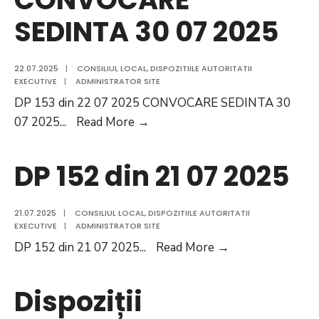
SEDINTA 30 07 2025
22.07.2025
|
CONSILIUL LOCAL
,
DISPOZITIILE AUTORITATII
EXECUTIVE
|
ADMINISTRATOR SITE
DP 153 din 22 07 2025 CONVOCARE SEDINTA 30
DP
07 2025
...
Read More
→
153
din
DP 152 din 21 07 2025
22
07
21.07.2025
|
CONSILIUL LOCAL
,
DISPOZITIILE AUTORITATII
2025
EXECUTIVE
|
ADMINISTRATOR SITE
CONVOCARE
DP
DP 152 din 21 07 2025
...
Read More
→
SEDINTA
152
30
din
Dispoziții
07
21
2025