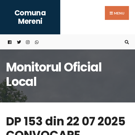
Search
Skip
Comuna
for:
to
MENU
Mereni
content
Monitorul Oficial
Local
DP 153 din 22 07 2025
CONVOCARE