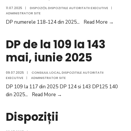
07
11.07.2025
|
DISPOZIȚII
,
DISPOZITIILE AUTORITATII EXECUTIVE
|
2025
ADMINISTRATOR SITE
Dispoziț
DP numerele 118-124 din 2025
...
Read More
→
DP de la 109 la 143
mai, iunie 2025
09.07.2025
|
CONSILIUL LOCAL
,
DISPOZITIILE AUTORITATII
EXECUTIVE
|
ADMINISTRATOR SITE
DP 109 la 117 din 2025 DP 124 si 143 DP125 140
DP
din 2025
...
Read More
→
de
la
Dispoziții
109
la