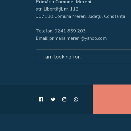
Primăria Comunei Mereni
str. Libertății, nr. 112
907180 Comuna Mereni, Județul Constanța
Telefon: 0241 859 203
Email: primaria.mereni@yahoo.com
Search
for: