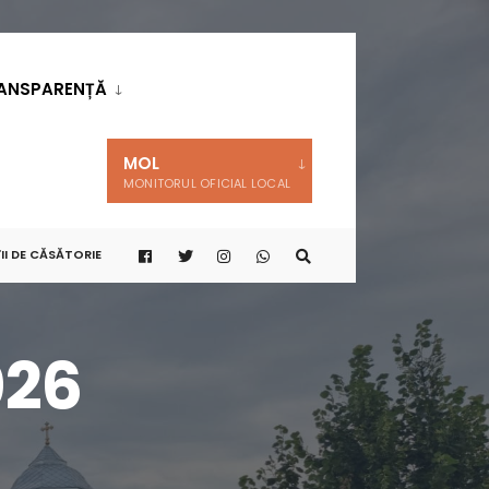
ANSPARENȚĂ
MOL
MONITORUL OFICIAL LOCAL
II DE CĂSĂTORIE
026