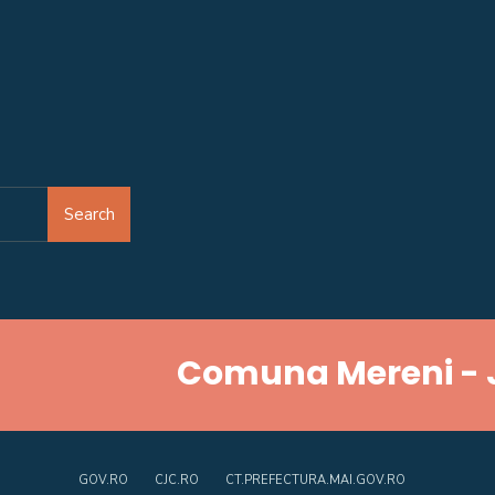
Search
Comuna Mereni - 
GOV.RO
CJC.RO
CT.PREFECTURA.MAI.GOV.RO