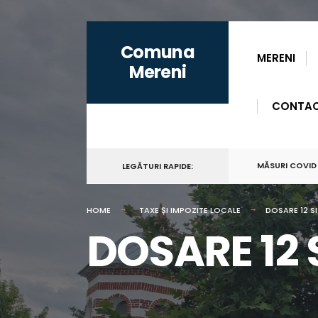
for:
Skip
Comuna
to
MERENI
Mereni
content
CONTA
MĂSURI COVID
LEGĂTURI RAPIDE:
HOME
TAXE ȘI IMPOZITE LOCALE
DOSARE 12 SI
DOSARE 12 S