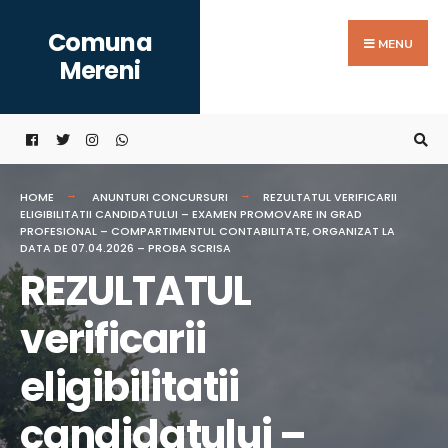
Search
Skip
Comuna
for:
to
MENU
Mereni
content
HOME
ANUNTURI CONCURSURI
REZULTATUL VERIFICARII
ELIGIBILITATII CANDIDATULUI – EXAMEN PROMOVARE IN GRAD
PROFESIONAL – COMPARTIMENTUL CONTABILITATE, ORGANIZAT LA
DATA DE 07.04.2026 – PROBA SCRISA
REZULTATUL
verificarii
eligibilitatii
candidatului –