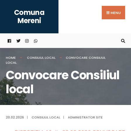
Search
Skip
Comuna
for:
to
MENU
Mereni
content
HOME
CONSILIUL LOCAL
CONVOCARE CONSILIUL
LOCAL
Convocare Consiliul
local
20.02.2026
|
CONSILIUL LOCAL
|
ADMINISTRATOR SITE