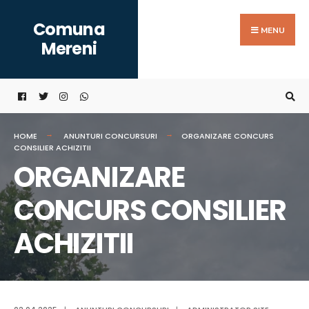
Search
Skip
Comuna
for:
to
MENU
Mereni
content
HOME
ANUNTURI CONCURSURI
ORGANIZARE CONCURS
CONSILIER ACHIZITII
ORGANIZARE
CONCURS CONSILIER
ACHIZITII