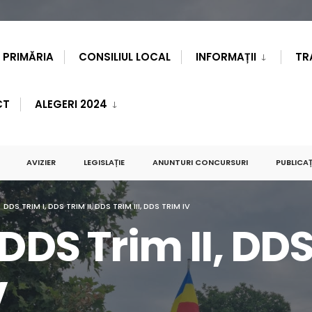
PRIMĂRIA
CONSILIUL LOCAL
INFORMAȚII
TR
CT
ALEGERI 2024
AVIZIER
LEGISLAȚIE
ANUNTURI CONCURSURI
PUBLICAȚ
DDS TRIM I, DDS TRIM II, DDS TRIM III, DDS TRIM IV
DDS Trim II, DDS 
V