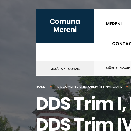
for:
Skip
Comuna
to
MERENI
Mereni
content
CONTA
MĂSURI COVID
LEGĂTURI RAPIDE:
HOME
DOCUMENTE SI INFORMATII FINANCIARE
DDS Trim I, 
DDS Trim I