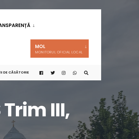
ANSPARENȚĂ
MOL
MONITORUL OFICIAL LOCAL
II DE CĂSĂTORIE
Trim III,