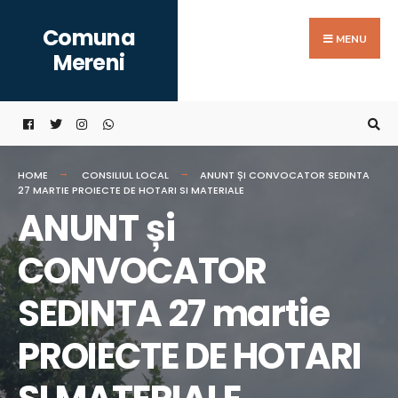
Search
Skip
Comuna
for:
to
MENU
Mereni
content
HOME
CONSILIUL LOCAL
ANUNT ȘI CONVOCATOR SEDINTA
27 MARTIE PROIECTE DE HOTARI SI MATERIALE
ANUNT și
CONVOCATOR
SEDINTA 27 martie
PROIECTE DE HOTARI