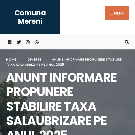
Search
Skip
Comuna
for:
to
MENU
Mereni
content
HOME
DIVERSE
ANUNT INFORMARE PROPUNERE STABILIRE
TAXA SALAUBRIZARE PE ANUL 2025
ANUNT INFORMARE
PROPUNERE
STABILIRE TAXA
SALAUBRIZARE PE