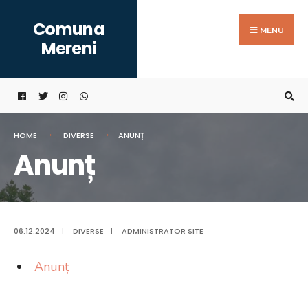
Search
Skip
Comuna
for:
to
MENU
Mereni
content
HOME
DIVERSE
ANUNȚ
Anunț
06.12.2024
|
DIVERSE
|
ADMINISTRATOR SITE
Anunț