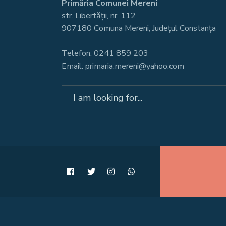
Primăria Comunei Mereni
str. Libertății, nr. 112
907180 Comuna Mereni, Județul Constanța
Telefon: 0241 859 203
Email: primaria.mereni@yahoo.com
Search
for: