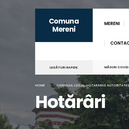
for:
Skip
Comuna
to
MERENI
Mereni
content
CONTA
MĂSURI COVID
LEGĂTURI RAPIDE:
HOME
CONSILIUL LOCAL
,
HOTARARILE AUTORITATII 
Hotărâri