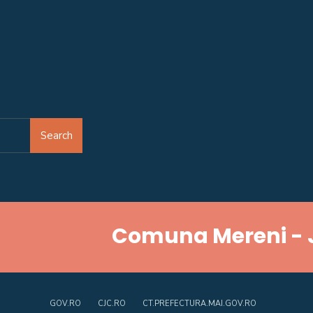
Search
Comuna Mereni - 
GOV.RO
CJC.RO
CT.PREFECTURA.MAI.GOV.RO