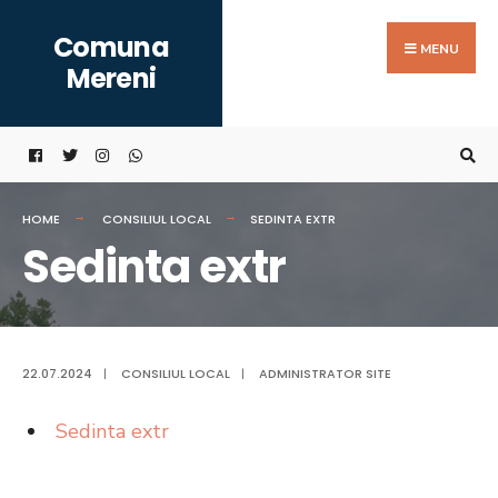
Search
Skip
Comuna
for:
to
MENU
Mereni
content
HOME
CONSILIUL LOCAL
SEDINTA EXTR
Sedinta extr
22.07.2024
|
CONSILIUL LOCAL
|
ADMINISTRATOR SITE
Sedinta extr