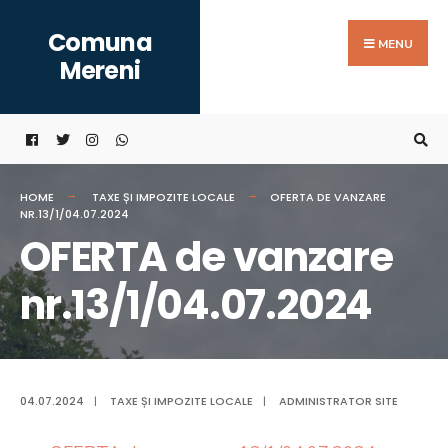
Search
Skip
Comuna
for:
to
MENU
Mereni
content
HOME
TAXE ȘI IMPOZITE LOCALE
OFERTA DE VANZARE
NR.13/1/04.07.2024
OFERTA de vanzare
nr.13/1/04.07.2024
04.07.2024
|
TAXE ȘI IMPOZITE LOCALE
|
ADMINISTRATOR SITE