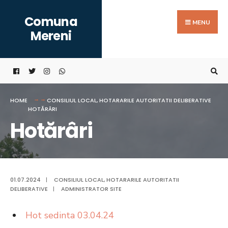
Search
Skip
Comuna
for:
to
MENU
Mereni
content
HOME
CONSILIUL LOCAL
,
HOTARARILE AUTORITATII DELIBERATIVE
HOTĂRÂRI
Hotărâri
01.07.2024
|
CONSILIUL LOCAL
,
HOTARARILE AUTORITATII
DELIBERATIVE
|
ADMINISTRATOR SITE
Hot sedinta 03.04.24