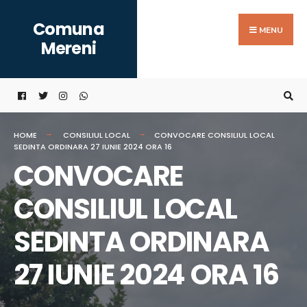
Search
Skip
Comuna
for:
to
MENU
Mereni
content
HOME
CONSILIUL LOCAL
CONVOCARE CONSILIUL LOCAL
SEDINTA ORDINARA 27 IUNIE 2024 ORA 16
CONVOCARE
CONSILIUL LOCAL
SEDINTA ORDINARA
27 IUNIE 2024 ORA 16