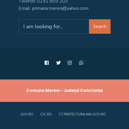
Telefon: 0241 859 203
Email: primaria.mereni@yahoo.com
Search
Search
for:
Comuna Mereni - Județul Constanța
GOV.RO
CJC.RO
CT.PREFECTURA.MAI.GOV.RO