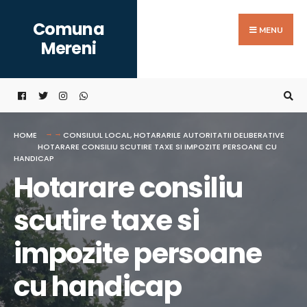
Search
Skip
Comuna
for:
to
MENU
Mereni
content
HOME
CONSILIUL LOCAL
,
HOTARARILE AUTORITATII DELIBERATIVE
HOTARARE CONSILIU SCUTIRE TAXE SI IMPOZITE PERSOANE CU
HANDICAP
Hotarare consiliu
scutire taxe si
impozite persoane
cu handicap