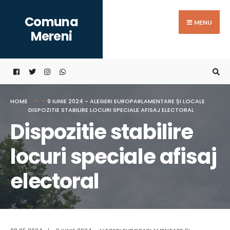
Search
Skip
Comuna
for:
to
MENU
Mereni
content
HOME
9 IUNIE 2024 - ALEGERI EUROPARLAMENTARE ȘI LOCALE
DISPOZITIE STABILIRE LOCURI SPECIALE AFISAJ ELECTORAL
Dispozitie stabilire
locuri speciale afisaj
electoral