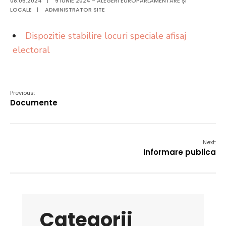
08.05.2024
|
9 IUNIE 2024 - ALEGERI EUROPARLAMENTARE ȘI
LOCALE
|
ADMINISTRATOR SITE
Dispozitie stabilire locuri speciale afisaj
electoral
Previous:
Documente
Next:
Informare publica
Categorii