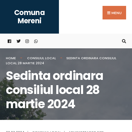
Search
Skip
Comuna
for:
to
MENU
Mereni
content
HOME
CONSILIUL LOCAL
SEDINTA ORDINARA CONSILIUL
LOCAL 28 MARTIE 2024
Sedinta ordinara
consiliul local 28
martie 2024