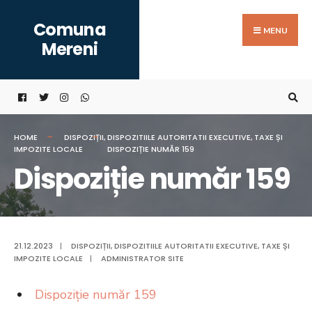
Search
Skip
Comuna
for:
to
MENU
Mereni
content
HOME
DISPOZIȚII
,
DISPOZITIILE AUTORITATII EXECUTIVE
,
TAXE ȘI
IMPOZITE LOCALE
DISPOZIȚIE NUMĂR 159
Dispoziție număr 159
21.12.2023
|
DISPOZIȚII
,
DISPOZITIILE AUTORITATII EXECUTIVE
,
TAXE ȘI
IMPOZITE LOCALE
|
ADMINISTRATOR SITE
Dispoziție număr 159