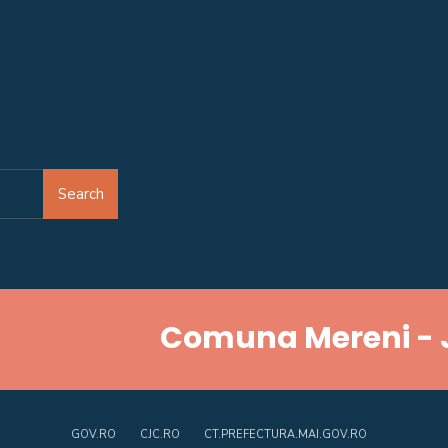
Search
Comuna Mereni - 
GOV.RO
CJC.RO
CT.PREFECTURA.MAI.GOV.RO