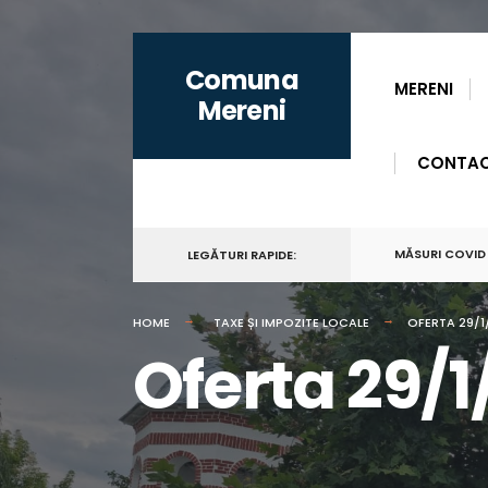
for:
Skip
Comuna
to
MERENI
Mereni
content
CONTA
MĂSURI COVID
LEGĂTURI RAPIDE:
HOME
TAXE ȘI IMPOZITE LOCALE
OFERTA 29/1/
Oferta 29/1