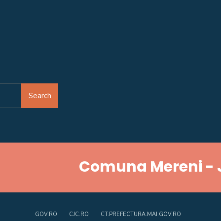
Search
Comuna Mereni - 
GOV.RO
CJC.RO
CT.PREFECTURA.MAI.GOV.RO