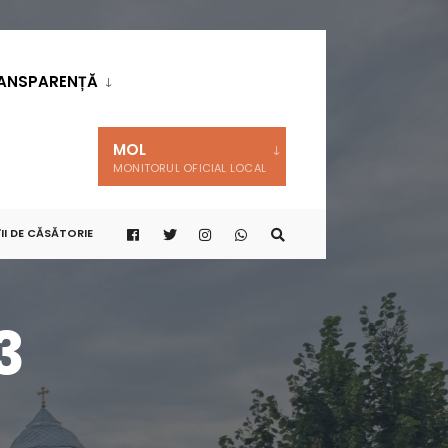
ANSPARENȚĂ
MOL
MONITORUL OFICIAL LOCAL
II DE CĂSĂTORIE
3