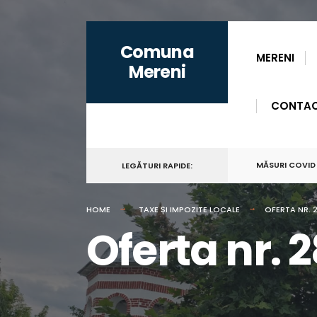
for:
Skip
Comuna
to
MERENI
Mereni
content
CONTA
MĂSURI COVID
LEGĂTURI RAPIDE:
HOME
TAXE ȘI IMPOZITE LOCALE
OFERTA NR. 2
Oferta nr. 2