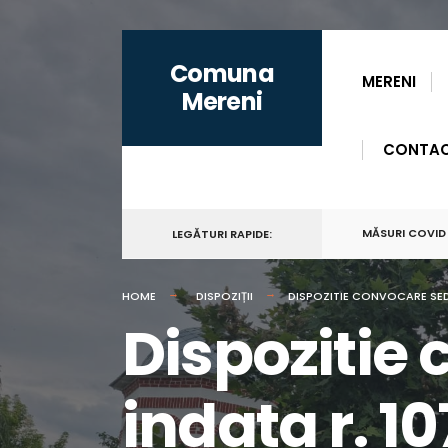
for:
Skip
Comuna
to
MERENI
Mereni
content
CONTA
MĂSURI COVID
LEGĂTURI RAPIDE:
HOME
DISPOZIȚII
DISPOZITIE CONVOCARE SEDIN
Dispozitie
indata r. 10