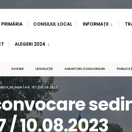
PRIMĂRIA
CONSILIUL LOCAL
INFORMAȚII
TR
CT
ALEGERI 2024
AVIZIER
LEGISLAȚIE
ANUNTURI CONCURSURI
PUBLICAȚ
TA DE INDATA R. 107 / 10.08.2023
 convocare sedi
7 / 10.08.2023