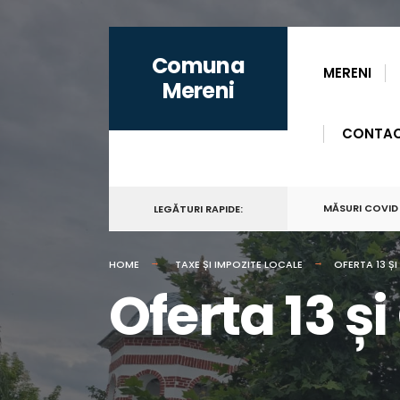
for:
Skip
Comuna
to
MERENI
Mereni
content
CONTA
MĂSURI COVID
LEGĂTURI RAPIDE:
HOME
TAXE ȘI IMPOZITE LOCALE
OFERTA 13 ȘI
Oferta 13 și