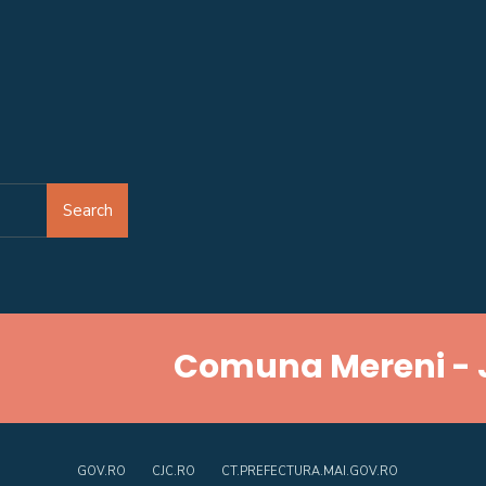
Search
Comuna Mereni - 
GOV.RO
CJC.RO
CT.PREFECTURA.MAI.GOV.RO