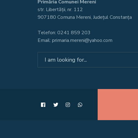
Primăria Comunei Mereni
str. Libertății, nr. 112
907180 Comuna Mereni, Județul Constanța
Telefon: 0241 859 203
Email: primaria.mereni@yahoo.com
Search
for: