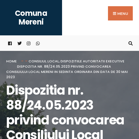
Search
Skip
Comuna
for:
to
MENU
Mereni
content
HOME
CONSILIUL LOCAL
,
DISPOZITIILE AUTORITATII EXECUTIVE
DISPOZITIA NR. 88/24.05.2023 PRIVIND CONVOCAREA
CONSILIULUI LOCAL MERENI IN SEDINTA ORDINARA DIN DATA DE 30 MAI
2023
Dispozitia nr.
88/24.05.2023
privind convocarea
Consiliului Local