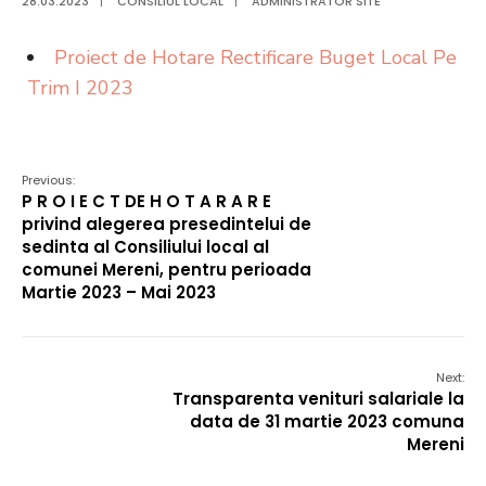
28.03.2023
|
CONSILIUL LOCAL
|
ADMINISTRATOR SITE
Proiect de Hotare Rectificare Buget Local Pe
Trim I 2023
Previous:
P R O I E C T DE H O T A R A R E
privind alegerea presedintelui de
sedinta al Consiliului local al
comunei Mereni, pentru perioada
Martie 2023 – Mai 2023
Next:
Transparenta venituri salariale la
data de 31 martie 2023 comuna
Mereni