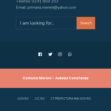
Telefon: 0241 859 203
Email: primaria.mereni@yahoo.com
Search
Search
for:
Comuna Mereni - Județul Constanța
GOV.RO
CJC.RO
CT.PREFECTURA.MAI.GOV.RO