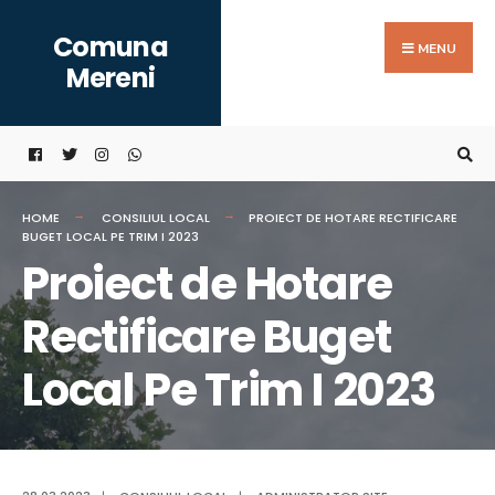
Search
Skip
Comuna
for:
to
MENU
Mereni
content
HOME
CONSILIUL LOCAL
PROIECT DE HOTARE RECTIFICARE
BUGET LOCAL PE TRIM I 2023
Proiect de Hotare
Rectificare Buget
Local Pe Trim I 2023