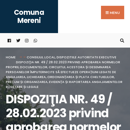
Search
Skip
Comuna
for:
to
MENU
Mereni
content
HOME
CONSILIUL LOCAL
,
DISPOZITIILE AUTORITATII EXECUTIVE
DISPOZIŢIA NR. 49 / 28.02.2023 PRIVIND APROBAREA NORMELOR
PROPRII, DOCUMENTELOR, CIRCUITUL ACESTORA ȘI DESEMNAREA
PERSOANELOR ÎMPUTERNICITE SĂ EFECTUEZE OPERAȚIUNI LEGATE DE
ANGAJAREA, LICHIDAREA, ORDONANȚAREA ȘI PLATA CHELTUIELILOR,
PRECUM ȘI ORGANIZAREA, EVIDENȚA ȘI RAPORTAREA ANGAJAMENTELOR
BUGETARE ȘI LEGALE
DISPOZIŢIA NR. 49 /
28.02.2023 privind
aprobarea normelor