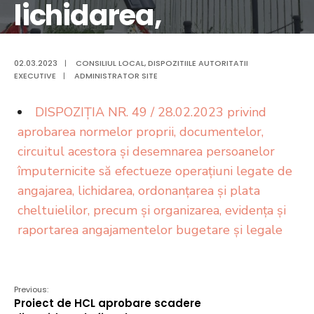
lichidarea,
ordonanțarea și
02.03.2023
|
CONSILIUL LOCAL
,
DISPOZITIILE AUTORITATII
plata cheltuielilor,
EXECUTIVE
|
ADMINISTRATOR SITE
precum și
DISPOZIŢIA NR. 49 / 28.02.2023 privind
aprobarea normelor proprii, documentelor,
organizarea,
circuitul acestora și desemnarea persoanelor
împuternicite să efectueze operațiuni legate de
evidența și
angajarea, lichidarea, ordonanțarea și plata
raportarea
cheltuielilor, precum și organizarea, evidența și
raportarea angajamentelor bugetare și legale
angajamentelor
bugetare și legale
Previous:
Proiect de HCL aprobare scadere