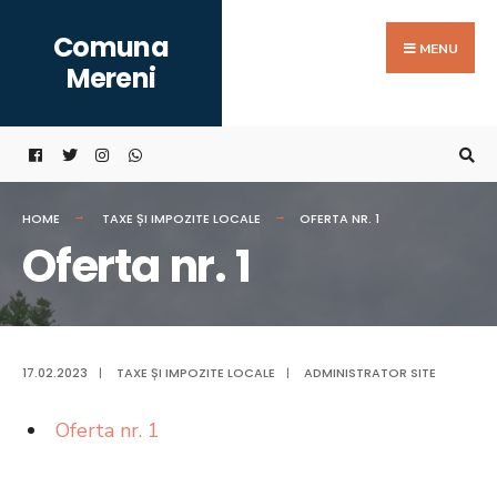
Search
Skip
Comuna
for:
to
MENU
Mereni
content
HOME
TAXE ȘI IMPOZITE LOCALE
OFERTA NR. 1
Oferta nr. 1
17.02.2023
|
TAXE ȘI IMPOZITE LOCALE
|
ADMINISTRATOR SITE
Oferta nr. 1