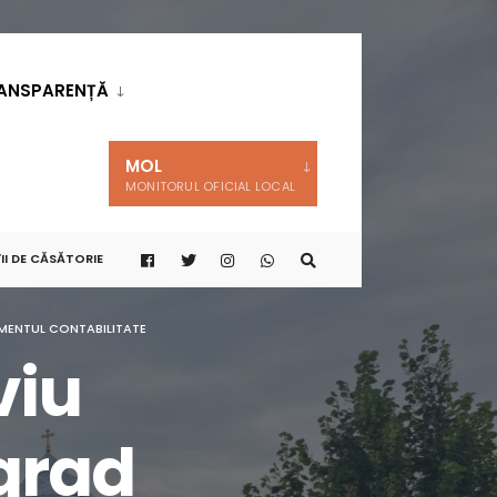
ANSPARENȚĂ
MOL
MONITORUL OFICIAL LOCAL
II DE CĂSĂTORIE
MENTUL CONTABILITATE
viu
grad