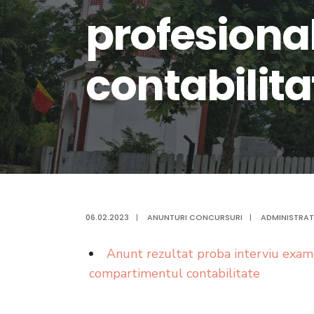
profesiona
contabilita
06.02.2023
|
ANUNTURI CONCURSURI
|
ADMINISTRAT
Anunt rezultat proba interviu exam
compartimentul contabilitate