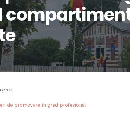
l compartiment
te
OR SITE
en de promovare in grad profesional