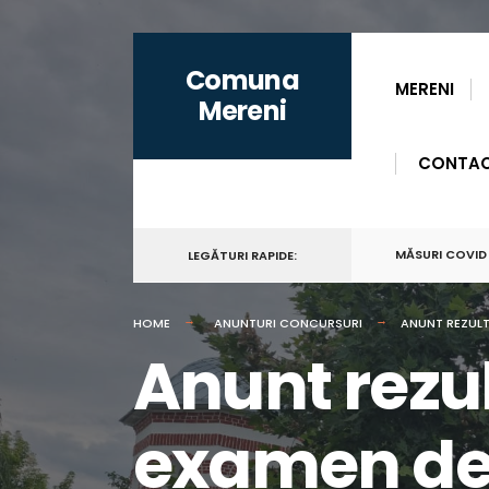
for:
Skip
Comuna
to
MERENI
Mereni
content
CONTA
MĂSURI COVID
LEGĂTURI RAPIDE:
HOME
ANUNTURI CONCURSURI
ANUNT REZULT
Anunt rezul
examen de