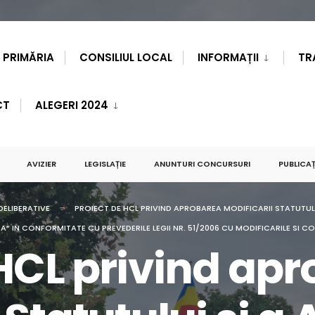
PRIMĂRIA
CONSILIUL LOCAL
INFORMAȚII
TR
CT
ALEGERI 2024
AVIZIER
LEGISLAȚIE
ANUNTURI CONCURSURI
PUBLICAȚ
DELIBERATIVE
PROIECT DE HCL PRIVIND APROBAREA MODIFICARII STATUTULU
N CONFORMITATE CU PREVEDERILE LEGII NR. 51/2006 CU MODIFICARILE SI CO
 HCL privind ap