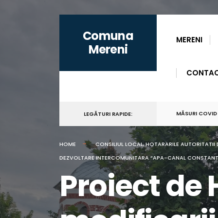
for:
Skip
Comuna
to
MERENI
Mereni
content
CONTA
MĂSURI COVID
LEGĂTURI RAPIDE:
HOME
CONSILIUL LOCAL
,
HOTARARILE AUTORITATII 
DEZVOLTARE INTERCOMUNITARA “APA-CANAL CONSTANTA” I
Proiect de