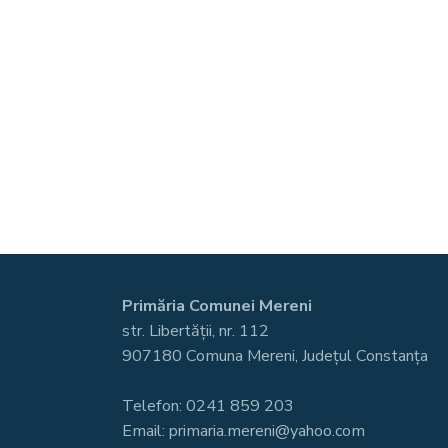
Primăria Comunei Mereni
str. Libertății, nr. 112
907180 Comuna Mereni, Județul Constanța
Telefon: 0241 859 203
Email: primaria.mereni@yahoo.com