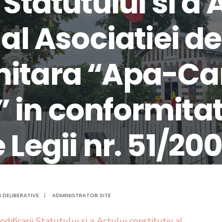
Statutului si a 
 al Asociatiei d
nitara “Apa-Ca
 in conformitat
 Legii nr. 51/20
e si completari
 DELIBERATIVE
|
ADMINISTRATOR SITE
ificarii Statutului si a Actului constitutiv al