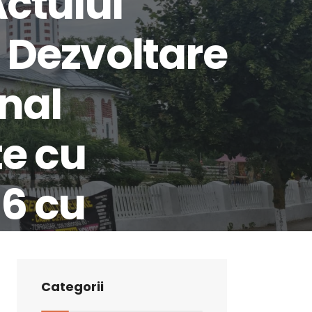
Actului
e Dezvoltare
nal
e cu
06 cu
le
Categorii