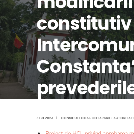
modificarii 
constitutiv
Intercomu
Constanta”
prevederile
modificaril
31.01.2023
|
CONSILIUL LOCAL
,
HOTARARILE AUTORITATII
ulterioare
Proiect de HCL privind aprobarea mod