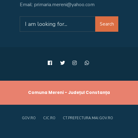
Email: primaria.mereni@yahoo.com
Search
Search
for:
Comuna Mereni - Județul Constanța
GOV.RO
CJC.RO
CT.PREFECTURA.MAI.GOV.RO