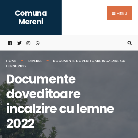
Search
Skip
Comuna
for:
to
MENU
Mereni
content
HOME
DIVERSE
DOCUMENTE DOVEDITOARE INCALZIRE CU
LEMNE 2022
Documente
doveditoare
incalzire cu lemne
2022