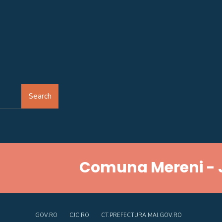
Search
Comuna Mereni - 
GOV.RO
CJC.RO
CT.PREFECTURA.MAI.GOV.RO