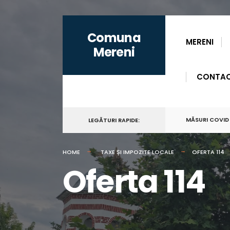
for:
Skip
Comuna
to
MERENI
Mereni
content
CONTA
MĂSURI COVID
LEGĂTURI RAPIDE:
HOME
TAXE ȘI IMPOZITE LOCALE
OFERTA 114
Oferta 114