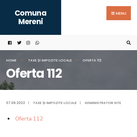
Search
Skip
Comuna
for:
to
MENU
Mereni
content
HOME
TAXE ȘI IMPOZITE LOCALE
OFERTA 112
Oferta 112
07.09.2022
|
TAXE ȘI IMPOZITE LOCALE
|
ADMINISTRATOR SITE
Oferta 112