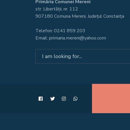
Primăria Comunei Mereni
str. Libertății, nr. 112
907180 Comuna Mereni, Județul Constanța
Telefon: 0241 859 203
Email: primaria.mereni@yahoo.com
Search
for: