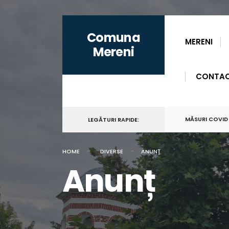
for:
Skip
Comuna
to
MERENI
Mereni
content
CONTA
MĂSURI COVID
LEGĂTURI RAPIDE:
HOME
DIVERSE
ANUNȚ
Anunț