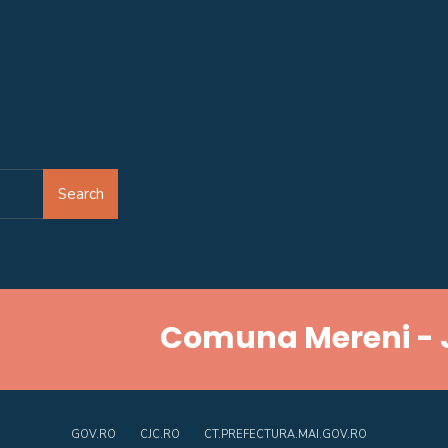
Search
Comuna Mereni - 
GOV.RO
CJC.RO
CT.PREFECTURA.MAI.GOV.RO