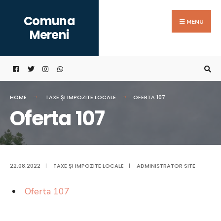
Search
Skip
Comuna
for:
to
MENU
Mereni
content
HOME
TAXE ȘI IMPOZITE LOCALE
OFERTA 107
Oferta 107
22.08.2022
|
TAXE ȘI IMPOZITE LOCALE
|
ADMINISTRATOR SITE
Oferta 107