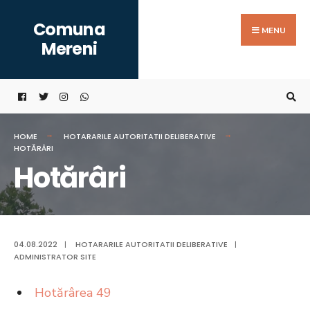
Search
Skip
Comuna
for:
to
MENU
Mereni
content
HOME
HOTARARILE AUTORITATII DELIBERATIVE
HOTĂRÂRI
Hotărâri
04.08.2022
|
HOTARARILE AUTORITATII DELIBERATIVE
|
ADMINISTRATOR SITE
Hotărârea 49