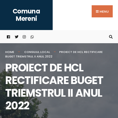
Search
Skip
Comuna
for:
to
MENU
Mereni
content
HOME
CONSILIUL LOCAL
PROIECT DE HCL RECTIFICARE
BUGET TRIEMSTRUL II ANUL 2022
PROIECT DE HCL
RECTIFICARE BUGET
TRIEMSTRUL II ANUL
2022