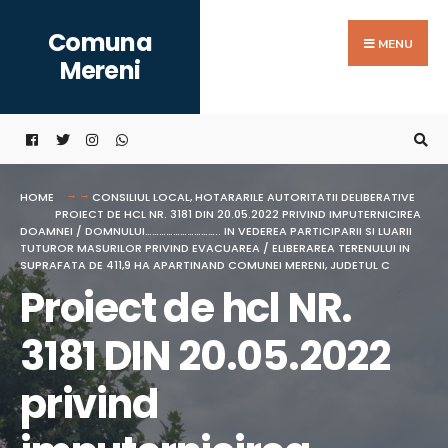
Search
Skip
Comuna
for:
to
MENU
Mereni
content
HOME
CONSILIUL LOCAL
,
HOTARARILE AUTORITATII DELIBERATIVE
PROIECT DE HCL NR. 3181 DIN 20.05.2022 PRIVIND IMPUTERNICIREA
DOAMNEI / DOMNULUI………………………….. IN VEDEREA PARTICIPARII SI LUARII
TUTUROR MASURILOR PRIVIND EVACUAREA / ELIBERAREA TERENULUI IN
SUPRAFATA DE 411,9 HA APARTINAND COMUNEI MERENI, JUDETUL C
Proiect de hcl NR.
3181 DIN 20.05.2022
privind