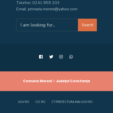
Telefon: 0241 859 203
Email: primaria.mereni@yahoo.com
Search
Search
for:
Comuna Mereni - Județul Constanța
GOV.RO
CJC.RO
CT.PREFECTURA.MAI.GOV.RO