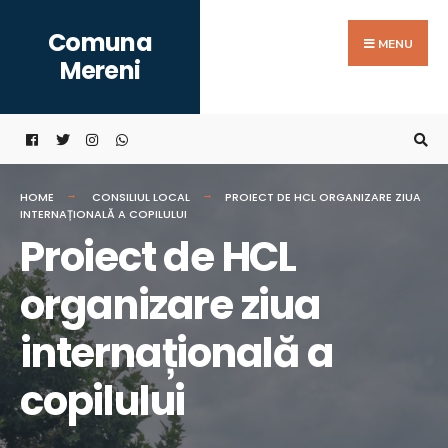
Search
Skip
Comuna
for:
to
MENU
Mereni
content
HOME
CONSILIUL LOCAL
PROIECT DE HCL ORGANIZARE ZIUA
INTERNAȚIONALĂ A COPILULUI
Proiect de HCL
organizare ziua
internațională a
copilului