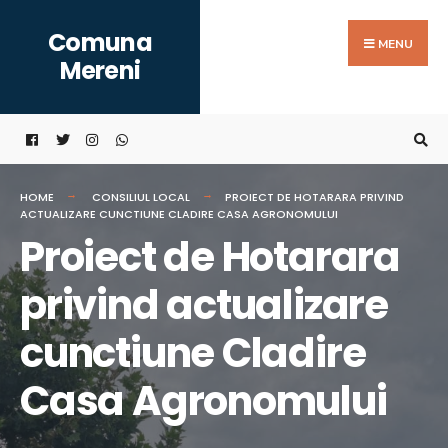
Search
Skip
Comuna
for:
to
MENU
Mereni
content
HOME
CONSILIUL LOCAL
PROIECT DE HOTARARA PRIVIND
ACTUALIZARE CUNCTIUNE CLADIRE CASA AGRONOMULUI
Proiect de Hotarara
privind actualizare
cunctiune Cladire
Casa Agronomului