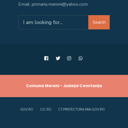
Email: primaria.mereni@yahoo.com
Search
Search
for:
Comuna Mereni - Județul Constanța
GOV.RO
CJC.RO
CT.PREFECTURA.MAI.GOV.RO