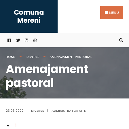
Search
Skip
Comuna
for:
to
MENU
Mereni
content
HOME
DIVERSE
AMENAJAMENT PASTORAL
Amenajament
pastoral
23.03.2022
|
DIVERSE
|
ADMINISTRATOR SITE
1