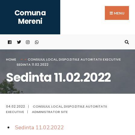
Search
Skip
Comuna
for:
to
MENU
Mereni
content
HOME
CONSILIUL LOCAL
,
DISPOZITIILE AUTORITATII EXECUTIVE
SEDINTA 11.02.2022
Sedinta 11.02.2022
04.02.2022
|
CONSILIUL LOCAL
,
DISPOZITIILE AUTORITATII
EXECUTIVE
|
ADMINISTRATOR SITE
Sedinta 11.02.2022