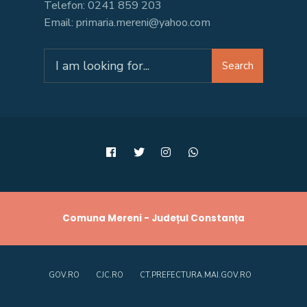
Telefon: 0241 859 203
Email: primaria.mereni@yahoo.com
Search
Search
for:
Comuna Mereni - Județul Constanța
GOV.RO
CJC.RO
CT.PREFECTURA.MAI.GOV.RO