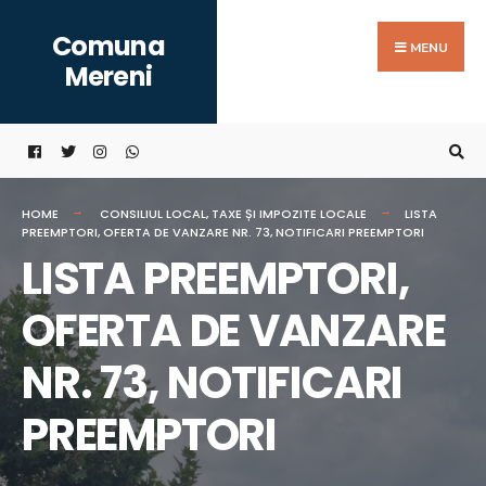
Search
Skip
Comuna
for:
to
MENU
Mereni
content
HOME
CONSILIUL LOCAL
,
TAXE ȘI IMPOZITE LOCALE
LISTA
PREEMPTORI, OFERTA DE VANZARE NR. 73, NOTIFICARI PREEMPTORI
LISTA PREEMPTORI,
OFERTA DE VANZARE
NR. 73, NOTIFICARI
PREEMPTORI