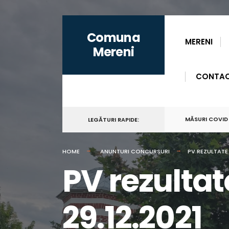
for:
Skip
Comuna
to
MERENI
Mereni
content
CONTA
MĂSURI COVID
LEGĂTURI RAPIDE:
HOME
ANUNTURI CONCURSURI
PV REZULTATE 
PV rezultat
29.12.2021