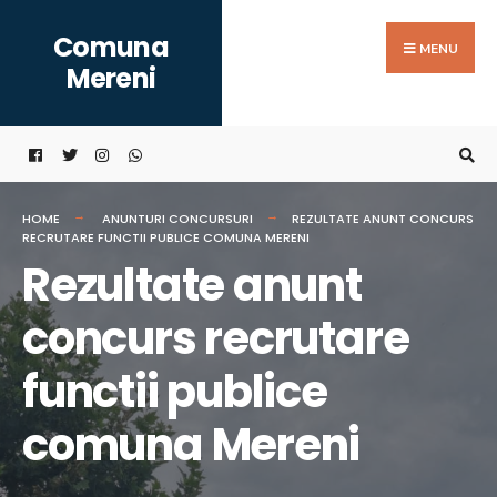
Search
Skip
Comuna
for:
to
MENU
Mereni
content
HOME
ANUNTURI CONCURSURI
REZULTATE ANUNT CONCURS
RECRUTARE FUNCTII PUBLICE COMUNA MERENI
Rezultate anunt
concurs recrutare
functii publice
comuna Mereni