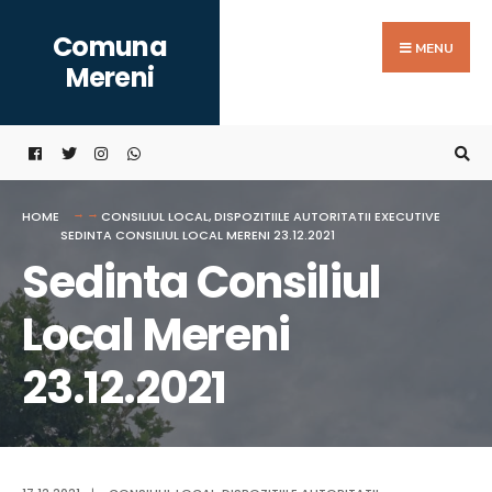
Search
Skip
Comuna
for:
to
MENU
Mereni
content
HOME
CONSILIUL LOCAL
,
DISPOZITIILE AUTORITATII EXECUTIVE
SEDINTA CONSILIUL LOCAL MERENI 23.12.2021
Sedinta Consiliul
Local Mereni
23.12.2021