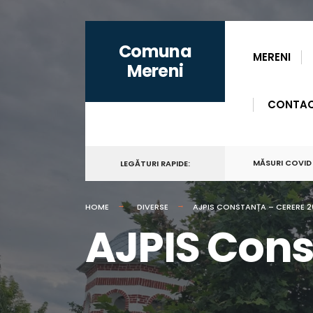
for:
Skip
Comuna
to
MERENI
Mereni
content
CONTA
MĂSURI COVID
LEGĂTURI RAPIDE:
HOME
DIVERSE
AJPIS CONSTANȚA – CERERE 2
AJPIS Cons