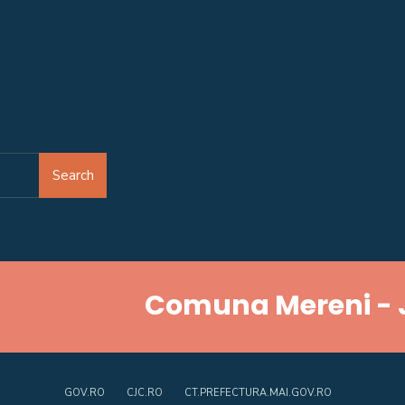
Search
Comuna Mereni - 
GOV.RO
CJC.RO
CT.PREFECTURA.MAI.GOV.RO