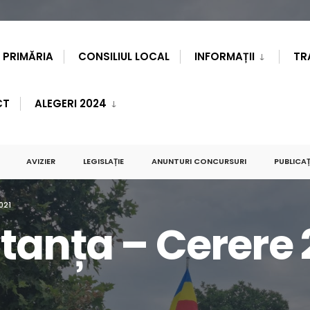
PRIMĂRIA
CONSILIUL LOCAL
INFORMAȚII
TR
CT
ALEGERI 2024
AVIZIER
LEGISLAȚIE
ANUNTURI CONCURSURI
PUBLICAȚ
021
tanța – Cerere 