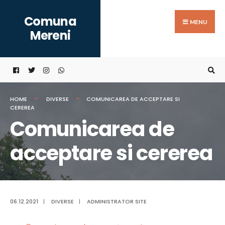
Search
Skip
Comuna
for:
to
MENU
Mereni
content
HOME
DIVERSE
COMUNICAREA DE ACCEPTARE SI
CEREREA
Comunicarea de
acceptare si cererea
06.12.2021
|
DIVERSE
|
ADMINISTRATOR SITE