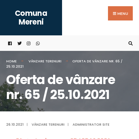
Search
Skip
Comuna
for:
to
MENU
Mereni
content
HOME
VÂNZARE TERENURI
OFERTA DE VÂNZARE NR. 65 /
25.10.2021
Oferta de vânzare
nr. 65 / 25.10.2021
26.10.2021
|
VÂNZARE TERENURI
|
ADMINISTRATOR SITE